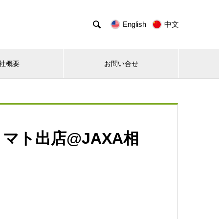

English
中文
社概要
お問い合せ
マト出店@JAXA相