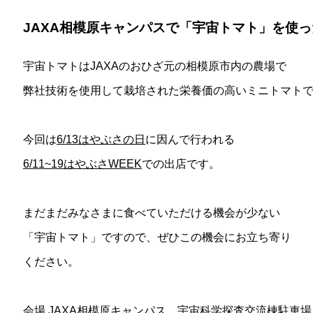
JAXA相模原キャンパスで「宇宙トマト」を使
宇宙トマトはJAXAのおひざ元の相模原市内の農場で
弊社技術を使用して栽培された栄養価の高いミニトマト
今回は
6/13はやぶさの日
に因んで行われる
6/11~19はやぶさWEEK
での出店です。
まだまだみなさまに食べていただける機会が少ない
「宇宙トマト」ですので、ぜひこの機会にお立ち寄り
ください。
会場 JAXA相模原キャンパス 宇宙科学探査交流棟駐車場