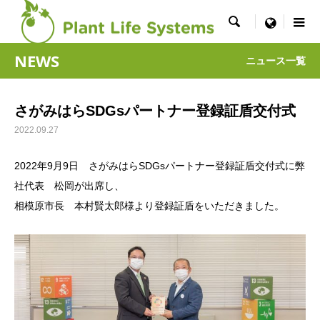

menu
NEWS
ニュース一覧
さがみはらSDGsパートナー登録証盾交付式
2022.09.27
2022年9月9日 さがみはらSDGsパートナー登録証盾交付式に弊
社代表 松岡が出席し、
相模原市長 本村賢太郎様より登録証盾をいただきました。