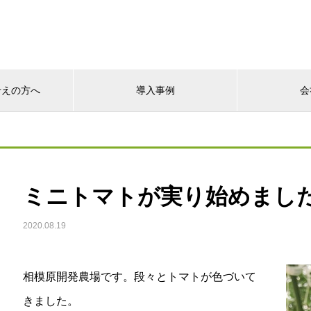
考えの方へ
導入事例
会
ミニトマトが実り始めまし
2020.08.19
相模原開発農場です。段々とトマトが色づいて
きました。