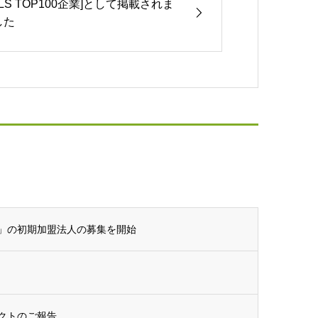
[ILS TOP100企業]として掲載されま
した
」の初期加盟法人の募集を開始
クトのご報告